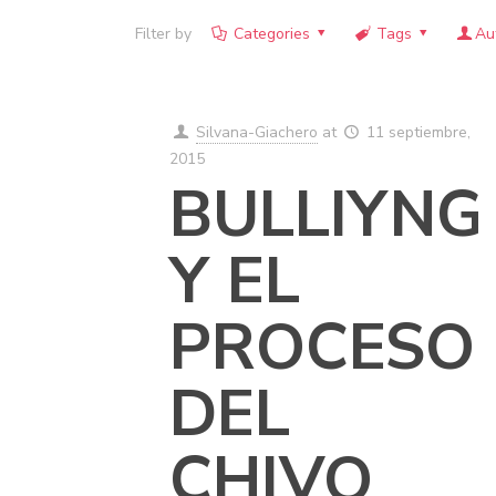
Filter by
Categories
Tags
Au
Silvana-Giachero
at
11 septiembre,
2015
BULLIYNG
Y EL
PROCESO
DEL
CHIVO