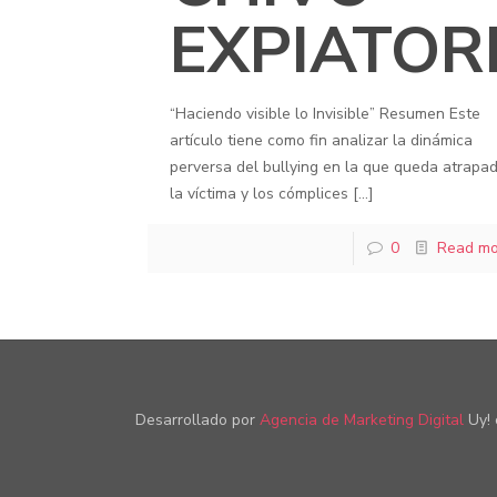
EXPIATOR
“Haciendo visible lo Invisible” Resumen Este
artículo tiene como fin analizar la dinámica
perversa del bullying en la que queda atrapa
la víctima y los cómplices
[…]
0
Read mo
Desarrollado por
Agencia de Marketing Digital
Uy! 